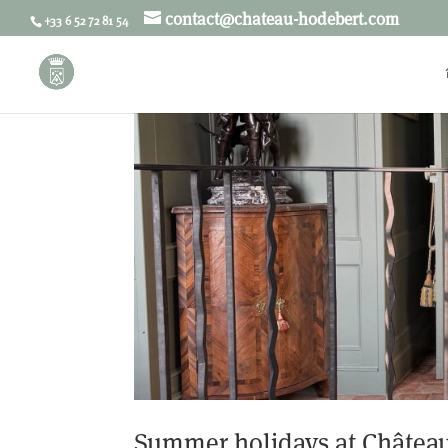
contact@chateau-hodebert.com
+33 6 52 72 81 54
Summer holidays at Châtea