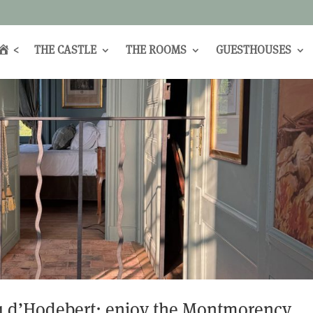
<
THE CASTLE
THE ROOMS
GUESTHOUSES
u d’Hodebert: enjoy the Montmorency