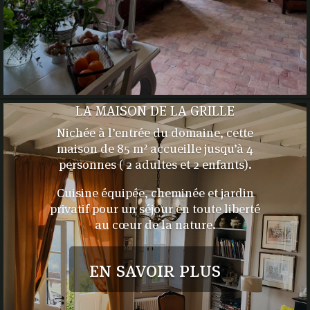
LA MAISON DE LA GRILLE
Nichée à l’entrée du domaine, cette
maison de 85 m² accueille jusqu’à 4
personnes ( 2 adultes et 2 enfants).
Cuisine équipée, cheminée et jardin
privatif pour un séjour en toute liberté
au cœur de la nature.
en savoir plus