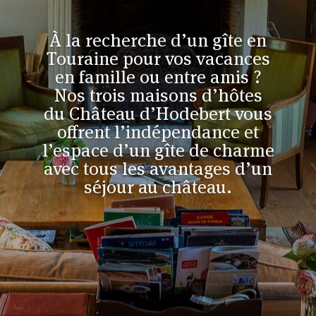
À la recherche d’un gîte en
Touraine pour vos vacances
en famille ou entre amis ?
Nos trois maisons d’hôtes
du Château d’Hodebert vous
offrent l’indépendance et
l’espace d’un gîte de charme
avec tous les avantages d’un
séjour au château.