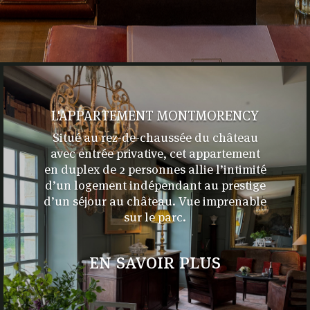
L'APPARTEMENT MONTMORENCY
Situé au rez-de-chaussée du château
avec entrée privative, cet appartement
en duplex de 2 personnes allie l’intimité
d’un logement indépendant au prestige
d’un séjour au château. Vue imprenable
sur le parc.
en savoir plus