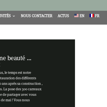
IVITÉS
NOUS CONTACTER
ACTUS
EN
FR
 une beauté …
t
, le temps est notre
stauration des différents
0 ans après sa construction ,
es. La pose des 300 carreaux
te de partager avec vous
s de mai ! Vous nous