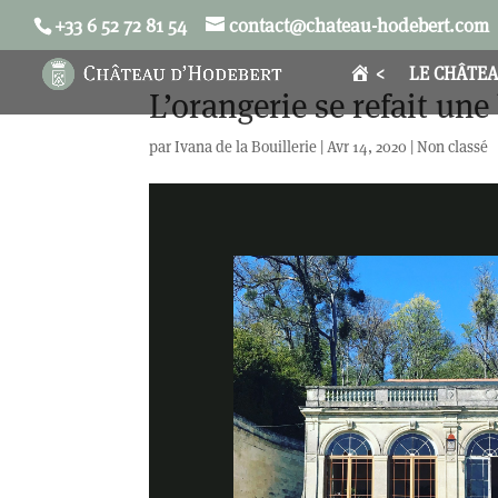
+33 6 52 72 81 54
contact@chateau-hodebert.com
<
LE CHÂTE
L’orangerie se refait un
par
Ivana de la Bouillerie
|
Avr 14, 2020
|
Non classé