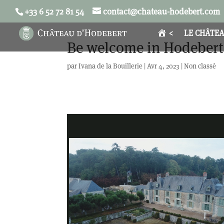
+33 6 52 72 81 54
contact@chateau-hodebert.com
<
LE CHÂTE
Be welcome in Hodebert 
par
Ivana de la Bouillerie
|
Avr 4, 2023
|
Non classé