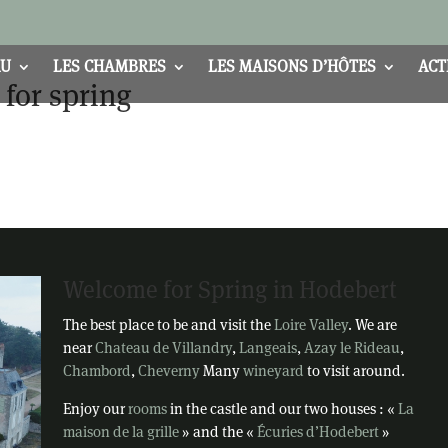
AU
LES CHAMBRES
LES MAISONS D’HÔTES
ACT
for spring
Welcome for Spring in Hodebert
The best place to be and visit the
Loire Valley
. We are
near
Chateau de Villandry
,
Langeais
,
Azay le Rideau
,
Chambord
,
Cheverny
Many
wineyard
to visit around.
Enjoy our
rooms
in the castle and our two houses : «
La
maison de la grille
» and the «
Écuries d’Hodebert
»